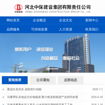
网站首页
企业概况
企业文化
新闻中心
品牌服务
可持续发展
人力资源
联系我们
要闻推荐
公示通知
总部动态
重温红色历史 汲取前行动能
2026-7-2
马董带队实地走访京电能源 聚力推进新能源产业协同发展
2026-6-18
马海涛董事长深入易县·山水间项目调研指导复工工作
2026-3-18